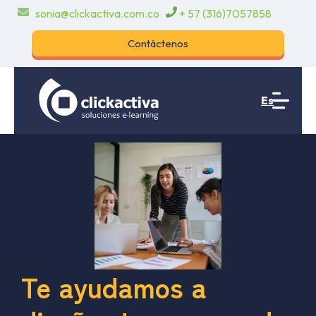
sonia@clickactiva.com.co
+ 57 (316)7057858
Contáctenos
Es
Te ayudamos a